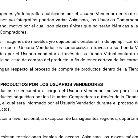
nes y/o fotografías publicadas por el Usuario Vendedor dentro de su 
nes y/o fotografías podrían variar. Asimismo, los Usuarios Comprad
ano, motivo por el cual, son piezas únicas que no serán idénticas a la
s Compradores.
er imágenes de muebles y/o objetos adicionales a fin de ejemplificar de
o que el Usuario Vendedor los comercializa a través de su Tienda Vir
os por el Usuario Vendedor a través de su Tienda Virtual contarán co
a solicitud de compra del producto, a fin de tener certeza de las carac
gan respecto al proceso de compra de productos dentro de la Tienda 
E PRODUCTOS POR LOS USUARIOS VENDEDORES
oductos se encuentra a cargo del Usuario Vendedor, motivo por el c
roductos adquiridos por los Usuarios Compradores a través de la Tiend
 el cual será informado por el Usuario Vendedor durante el proceso de 
uctos.
os a nivel nacional, a excepción de las siguientes regiones, departamen
 existan restricciones legales de acceso. Asimismo, los plazos máx