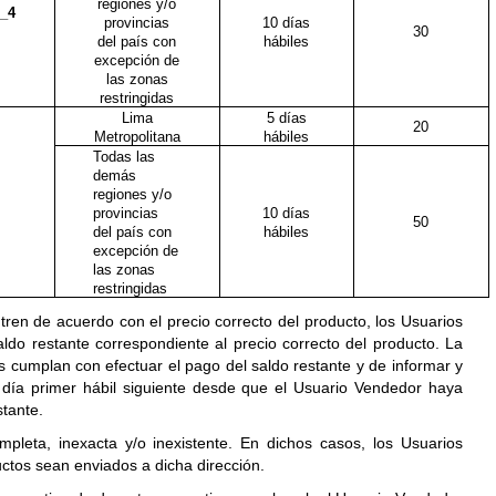
regiones y/o
_4
provincias
10 días
30
del país con
hábiles
excepción de
las zonas
restringidas
Lima
5 días
20
Metropolitana
hábiles
Todas las
demás
regiones y/o
provincias
10 días
50
del país con
hábiles
excepción de
las zonas
restringidas
tren de acuerdo con el precio correcto del producto, los Usuarios
ldo restante correspondiente al precio correcto del producto. La
s cumplan con efectuar el pago del saldo restante y de informar y
el día primer hábil siguiente desde que el Usuario Vendedor haya
stante.
leta, inexacta y/o inexistente. En dichos casos, los Usuarios
ctos sean enviados a dicha dirección.