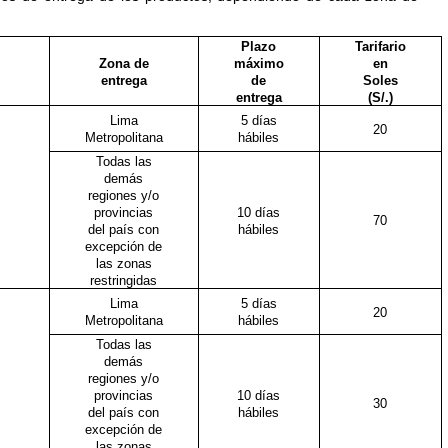
Plazo
Tarifario
Zona de
máximo
en
entrega
de
Soles
entrega
(S/.)
Lima
5 días
20
Metropolitana
hábiles
Todas las
demás
regiones y/o
provincias
10 días
70
del país con
hábiles
excepción de
las zonas
restringidas
Lima
5 días
20
Metropolitana
hábiles
Todas las
demás
regiones y/o
provincias
10 días
30
del país con
hábiles
excepción de
las zonas