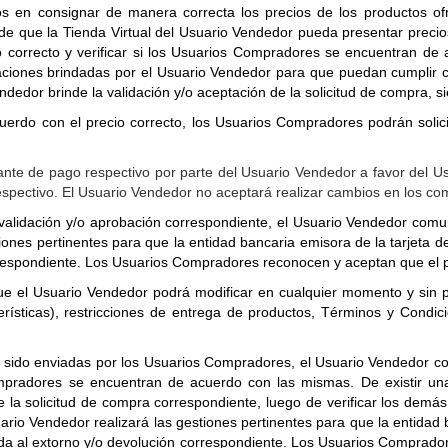
en consignar de manera correcta los precios de los productos ofre
de que la Tienda Virtual del Usuario Vendedor pueda presentar precio
o correcto y verificar si los Usuarios Compradores se encuentran de 
ciones brindadas por el Usuario Vendedor para que puedan cumplir con
ndedor brinde la validación y/o aceptación de la solicitud de compra, s
do con el precio correcto, los Usuarios Compradores podrán solicit
ante de pago respectivo por parte del Usuario Vendedor a favor del 
espectivo. El Usuario Vendedor no aceptará realizar cambios en los c
 validación y/o aprobación correspondiente, el Usuario Vendedor co
iones pertinentes para que la entidad bancaria emisora de la tarjeta d
orrespondiente. Los Usuarios Compradores reconocen y aceptan que el 
el Usuario Vendedor podrá modificar en cualquier momento y sin pre
terísticas), restricciones de entrega de productos, Términos y Condici
 sido enviadas por los Usuarios Compradores, el Usuario Vendedor con
 Compradores se encuentran de acuerdo con las mismas. De existir u
 la solicitud de compra correspondiente, luego de verificar los demás 
rio Vendedor realizará las gestiones pertinentes para que la entidad ba
eda al extorno y/o devolución correspondiente. Los Usuarios Comprado