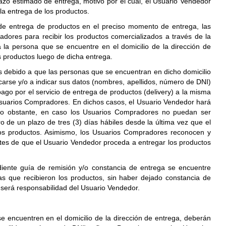
azo estimado de entrega, motivo por el cual, el Usuario Vendedor
la entrega de los productos.
de entrega de productos en el preciso momento de entrega, las
ores para recibir los productos comercializados a través de la
 la persona que se encuentre en el domicilio de la dirección de
s productos luego de dicha entrega.
es debido a que las personas que se encuentran en dicho domicilio
icarse y/o a indicar sus datos (nombres, apellidos, número de DNI)
go por el servicio de entrega de productos (delivery) a la misma
 Usuarios Compradores. En dichos casos, el Usuario Vendedor hará
no obstante, en caso los Usuarios Compradores no puedan ser
 de un plazo de tres (3) días hábiles desde la última vez que el
los productos. Asimismo, los Usuarios Compradores reconocen y
es de que el Usuario Vendedor proceda a entregar los productos
iente guía de remisión y/o constancia de entrega se encuentre
 que recibieron los productos, sin haber dejado constancia de
 será responsabilidad del Usuario Vendedor.
 encuentren en el domicilio de la dirección de entrega, deberán