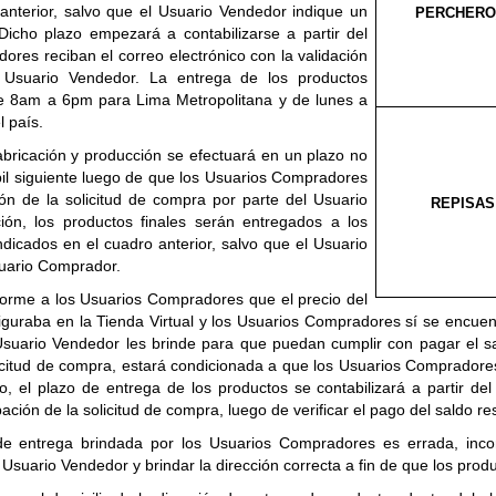
anterior, salvo que el Usuario Vendedor indique un
PERCHERO
icho plazo empezará a contabilizarse a partir del
ores reciban el correo electrónico con la validación
l Usuario Vendedor. La entrega de los productos
de 8am a 6pm para Lima Metropolitana y de lunes a
 país.
fabricación y producción se efectuará en un plazo no
hábil siguiente luego de que los Usuarios Compradores
ión de la solicitud de compra por parte del Usuario
REPISAS
ón, los productos finales serán entregados a los
icados en el cuadro anterior, salvo que el Usuario
suario Comprador.
forme a los Usuarios Compradores que el precio del
figuraba en la Tienda Virtual y los Usuarios Compradores
sí se encuen
Usuario Vendedor les brinde para que puedan cumplir con pagar el sa
olicitud de compra, estará condicionada a que los Usuarios Compradore
o, e
l plazo de entrega de los productos se contabilizará a partir d
ción de la solicitud de compra, luego de verificar el pago del saldo re
de entrega brindada por los Usuarios Compradores es errada, incomp
uario Vendedor y brindar la dirección correcta a fin de que los produ