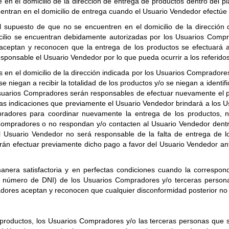
n el domicilio de la dirección de entrega de productos dentro del pl
entran en el domicilio de entrega cuando el Usuario Vendedor efectúe 
supuesto de que no se encuentren en el domicilio de la dirección 
ilio se encuentran debidamente autorizadas por los Usuarios Comprad
aceptan y reconocen que la entrega de los productos se efectuará a
sponsable el Usuario Vendedor por lo que pueda ocurrir a los referido
s en el domicilio de la dirección indicada por los Usuarios Comprador
 niegan a recibir la totalidad de los productos y/o se niegan a identif
 Usuarios Compradores serán responsables de efectuar nuevamente el pa
 las indicaciones que previamente el Usuario Vendedor brindará a los
pradores para coordinar nuevamente la entrega de los productos, 
 Compradores o no respondan y/o contacten al Usuario Vendedor dentro
 Usuario Vendedor no será responsable de la falta de entrega de 
án efectuar previamente dicho pago a favor del Usuario Vendedor ant
nera satisfactoria y en perfectas condiciones cuando la correspond
y número de DNI) de los Usuarios Compradores y/o terceras personas
dores aceptan y reconocen que cualquier disconformidad posterior no
productos, los Usuarios Compradores y/o las terceras personas que se